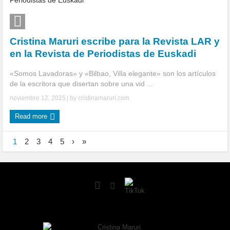
Cristina Maruri escribe para la Revista LAR y
en la Revista de Periodistas de Euskadi
«Somos Lavadoras» y «Bilbao, Villa elegante» son los artículos
de la escritora que disertan sobre una vid ...
noviembre 12, 2025
| by
cristinamaruri.com
Read more
1
2
3
4
5
›
»