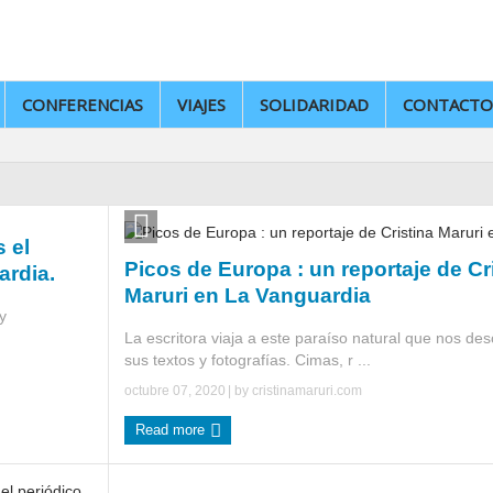
CONFERENCIAS
VIAJES
SOLIDARIDAD
CONTACTO
 el
Picos de Europa : un reportaje de Cr
ardia.
Maruri en La Vanguardia
y
La escritora viaja a este paraíso natural que nos des
sus textos y fotografías. Cimas, r ...
octubre 07, 2020
| by
cristinamaruri.com
Read more