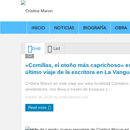
INICIO
NOTICIAS
BIOGRAFÍA
OBRA
Grid
List
«Comillas, el otoño más caprichoso» es
último viaje de la escritora en La Vangu
Cristina Maruri en este viaje por esta localidad Cántabra 
alrededores, nos lleva a través de bosques y ...
octubre 08, 2020
| by
cristinamaruri.com
Read more