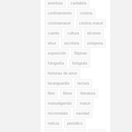
aventura
cantabria
confinamiento
cristina
cristinamaruri
cristina maruri
cuento
cultura
elcorreo
elsur
escritora
estepona
exposición
filipinas
fotografía
fotógrafa
historias de amor
lavanguardia
lectura
libro
libros
literatura
manuelgarrido
maruri
microrrelato
navidad
noticia
periódico