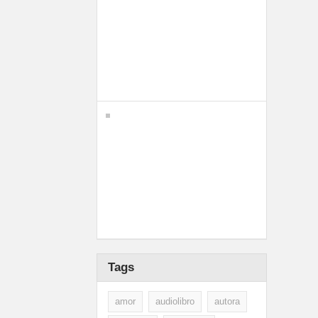
Tags
amor
audiolibro
autora