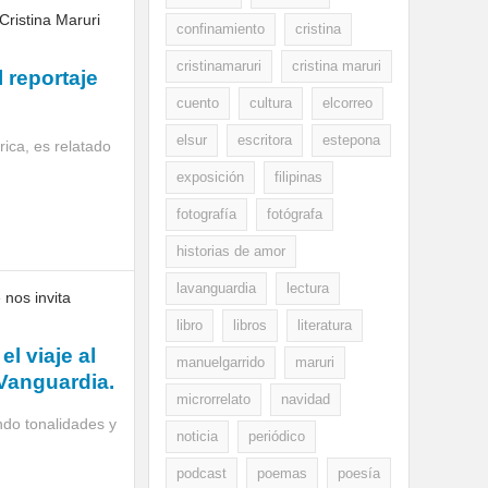
confinamiento
cristina
cristinamaruri
cristina maruri
 reportaje
cuento
cultura
elcorreo
elsur
escritora
estepona
ica, es relatado
exposición
filipinas
fotografía
fotógrafa
historias de amor
lavanguardia
lectura
libro
libros
literatura
l viaje al
manuelgarrido
maruri
 Vanguardia.
microrrelato
navidad
ndo tonalidades y
noticia
periódico
podcast
poemas
poesía