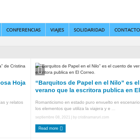
CONFERENCIAS
VIAJES
SOLIDARIDAD
CONTACTO
Rosa Hoja
“Barquitos de Papel en el Nilo” es e
verano que la escritora publica en E
ías y relatos
Romanticismo en estado puro envuelto en escenarios
los elementos que utiliza la viajera y e ...
septiembre 08, 2021
| by
cristinamaruri.com
Read more