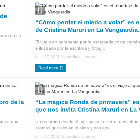
 de
“Cómo perder el miedo a volar” es el
de Cristina Maruri en La Vanguardia.
aruri en su
El vuelo en parapente por la escarpada costa cantábr
e ilustrado por la escritora y fotóg ...
junio 27, 2021
| by
cristinamaruri.com
Read more
bro de la
“La mágica Ronda de primavera” es e
que nos invita Cristina Maruri en La
lada a una
Un recorrido desde el mar hasta la sierra, descubrie
aromas que elevan el alma y nos env ...
junio 27, 2021
| by
cristinamaruri.com