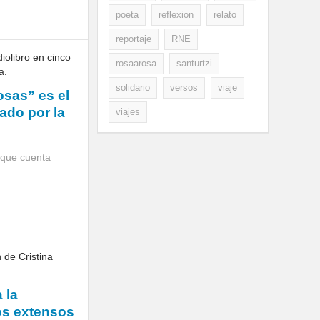
poeta
reflexion
relato
reportaje
RNE
rosaarosa
santurtzi
solidario
versos
viaje
osas” es el
cado por la
viajes
, que cuenta
 la
os extensos