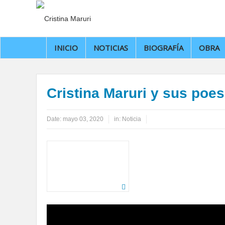
INICIO
NOTICIAS
BIOGRAFÍA
OBRA
Cristina Maruri y sus poe
Date:
mayo 03, 2020
in:
Noticia