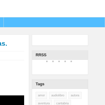
as.
RRSS
Tags
amor
audiolibro
autora
aventura
cantabria