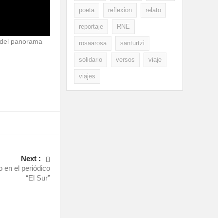
poeta
reflexion
relato
reportaje
RNE
s del panorama
rosaarosa
santurtzi
solidario
versos
viaje
viajes
Next :
o en el periódico
“El Sur”