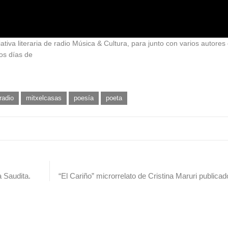
iativa literaria de radio Música & Cultura, para junto con varios autore
os días de
radio
mitxelcasas
poesía
poeta
a Saudita.
“El Cariño” microrrelato de Cristina Maruri publicad