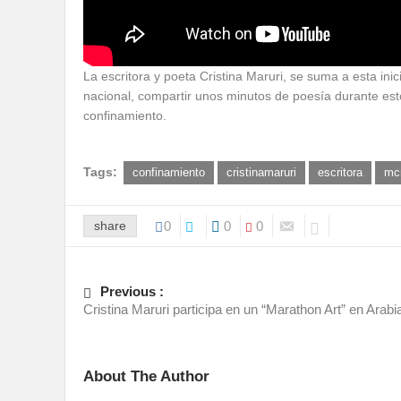
La escritora y poeta Cristina Maruri, se suma a esta inic
nacional, compartir unos minutos de poesía durante est
confinamiento.
Tags:
confinamiento
cristinamaruri
escritora
mc
share
0
0
0
Previous :
Cristina Maruri participa en un “Marathon Art” en Arabi
About The Author