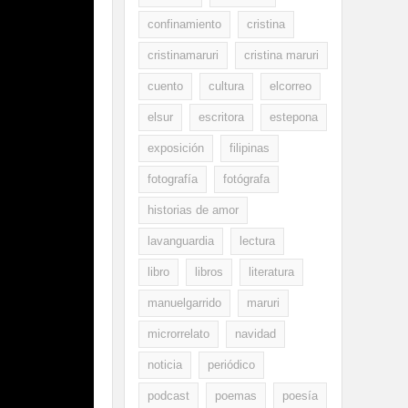
confinamiento
cristina
cristinamaruri
cristina maruri
cuento
cultura
elcorreo
elsur
escritora
estepona
exposición
filipinas
fotografía
fotógrafa
historias de amor
lavanguardia
lectura
libro
libros
literatura
manuelgarrido
maruri
microrrelato
navidad
noticia
periódico
podcast
poemas
poesía