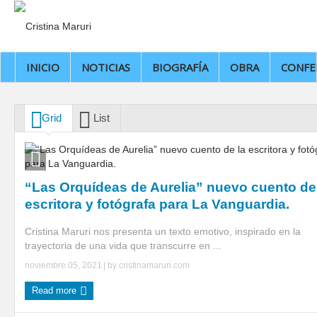
INICIO
NOTICIAS
BIOGRAFÍA
OBRA
CONFE
Grid
List
“Las Orquídeas de Aurelia” nuevo cuento de
escritora y fotógrafa para La Vanguardia.
Cristina Maruri nos presenta un texto emotivo, inspirado en la
trayectoria de una vida que transcurre en ...
noviembre 05, 2021
| by
cristinamaruri.com
Read more