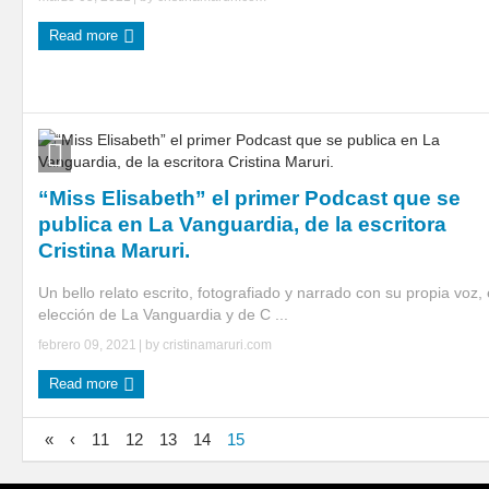
Read more
“Miss Elisabeth” el primer Podcast que se
publica en La Vanguardia, de la escritora
Cristina Maruri.
Un bello relato escrito, fotografiado y narrado con su propia voz, 
elección de La Vanguardia y de C ...
febrero 09, 2021
| by
cristinamaruri.com
Read more
«
‹
11
12
13
14
15