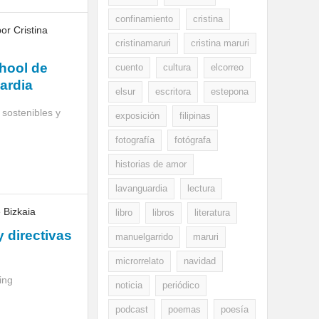
confinamiento
cristina
cristinamaruri
cristina maruri
hool de
cuento
cultura
elcorreo
uardia
elsur
escritora
estepona
sostenibles y
exposición
filipinas
fotografía
fotógrafa
historias de amor
lavanguardia
lectura
libro
libros
literatura
y directivas
manuelgarrido
maruri
microrrelato
navidad
ing
noticia
periódico
podcast
poemas
poesía