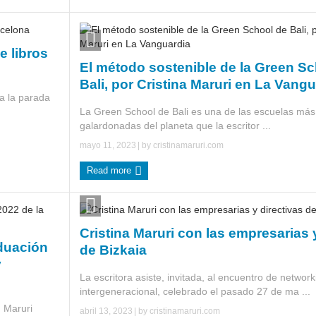
e libros
El método sostenible de la Green Sc
Bali, por Cristina Maruri en La Vang
ta la parada
La Green School de Bali es una de las escuelas más 
galardonadas del planeta que la escritor ...
mayo 11, 2023
| by
cristinamaruri.com
Read more
Cristina Maruri con las empresarias 
aduación
de Bizkaia
y
La escritora asiste, invitada, al encuentro de network
intergeneracional, celebrado el pasado 27 de ma ...
, Maruri
abril 13, 2023
| by
cristinamaruri.com