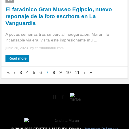
El faraónico Gran Museo Egipcio, nuevo
reportaje de la foto escritora en La
Vanguardia
A pocas semanas tras su parcial inauguración, Maruri, la
incansable viajera, visita este impresionante mu ...
junio 26, 2023
| by
cristinamaruri.com
Read more
«
‹
3
4
5
6
7
8
9
10
11
›
»