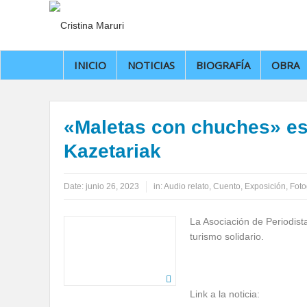
INICIO
NOTICIAS
BIOGRAFÍA
OBRA
«Maletas con chuches» es e
Kazetariak
Date:
junio 26, 2023
in:
Audio relato
,
Cuento
,
Exposición
,
Foto
La Asociación de Periodista
turismo solidario.
Link a la noticia: