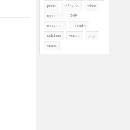
poeta
reflexion
relato
reportaje
RNE
rosaarosa
santurtzi
solidario
versos
viaje
viajes