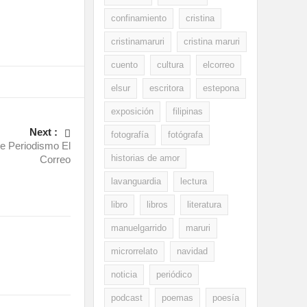
confinamiento
cristina
cristinamaruri
cristina maruri
cuento
cultura
elcorreo
elsur
escritora
estepona
exposición
filipinas
Next :
fotografía
fotógrafa
de Periodismo El
historias de amor
Correo
lavanguardia
lectura
libro
libros
literatura
manuelgarrido
maruri
microrrelato
navidad
noticia
periódico
podcast
poemas
poesía