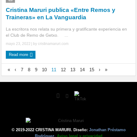
Cristina Maruri publica «Entre Remos y
Traineras» en La Vanguardia
La escritora nos relata su primera y gratificante experiencia en
el Club de Remo de Getxo. ...
mayo 23, 2022
| by
cristinamaruri.com
Read more
«
‹
7
8
9
10
11
12
13
14
15
›
»
© 2019-2022 CRISTINA MARURI. Diseño:
Jonathan Préstamo
Rodríguez.
Aviso legal y privacidad