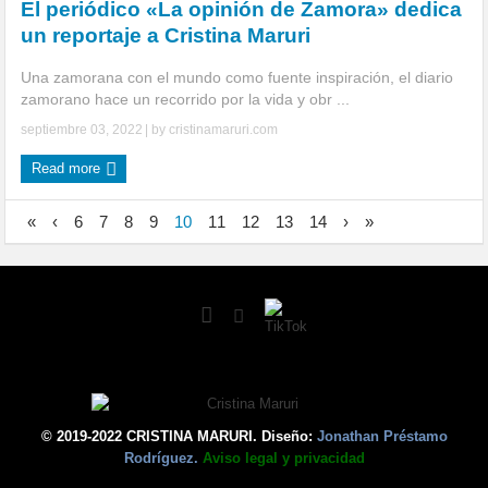
El periódico «La opinión de Zamora» dedica
un reportaje a Cristina Maruri
Una zamorana con el mundo como fuente inspiración, el diario
zamorano hace un recorrido por la vida y obr ...
septiembre 03, 2022
| by
cristinamaruri.com
Read more
«
‹
6
7
8
9
10
11
12
13
14
›
»
© 2019-2022 CRISTINA MARURI. Diseño:
Jonathan Préstamo
Rodríguez.
Aviso legal y privacidad