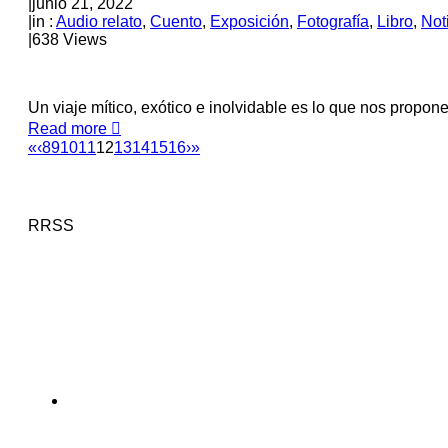
|
junio 21, 2022
|
in :
Audio relato
,
Cuento
,
Exposición
,
Fotografía
,
Libro
,
Not
|
638 Views
Un viaje mítico, exótico e inolvidable es lo que nos propo
Read more
«
‹
8
9
10
11
12
13
14
15
16
›
»
RRSS