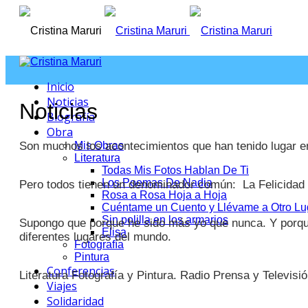
Inicio
Noticias
Noticias
Biografía
Obra
Son muchos los acontecimientos que han tenido lugar en
Mis Obras
Literatura
Todas Mis Fotos Hablan De Ti
Los Poemas De Nadia
Pero todos tienen un denominador común: La Felicidad
Rosa a Rosa Hoja a Hoja
Cuéntame un Cuento y Llévame a Otro Lu
Sin polilla en los armarios
Supongo que porque he sido más yo que nunca. Y porqu
Elisa
diferentes lugares del mundo.
Fotografía
Pintura
Conferencias
Literatura Fotografía y Pintura. Radio Prensa y Televisió
Viajes
Solidaridad