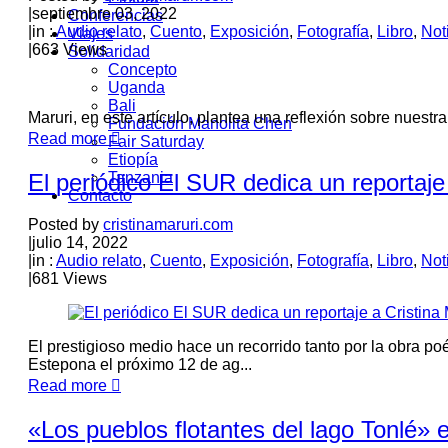
|
septiembre 03, 2022
Conferencias
|
in :
Audio relato
,
Cuento
,
Exposición
,
Fotografía
,
Libro
,
Not
Viajes
|
663 Views
Solidaridad
Concepto
Uganda
Bali
Maruri, en este artículo, plantea una reflexión sobre nuestr
Fundación Manolita Chen
Read more
Fair Saturday
Etiopía
El periódico El SUR dedica un reportaje 
Tanzania
Contacto
Posted by
cristinamaruri.com
|
julio 14, 2022
|
in :
Audio relato
,
Cuento
,
Exposición
,
Fotografía
,
Libro
,
Not
|
681 Views
El prestigioso medio hace un recorrido tanto por la obra po
Estepona el próximo 12 de ag...
Read more
«Los pueblos flotantes del lago Tonlé»