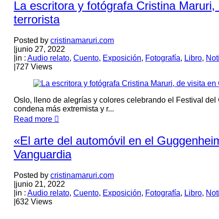
La escritora y fotógrafa Cristina Maruri,
terrorista
Posted by
cristinamaruri.com
|
junio 27, 2022
|
in :
Audio relato
,
Cuento
,
Exposición
,
Fotografía
,
Libro
,
Not
|
727 Views
Oslo, lleno de alegrías y colores celebrando el Festival de
condena más extremista y r...
Read more
«El arte del automóvil en el Guggenheim»
Vanguardia
Posted by
cristinamaruri.com
|
junio 21, 2022
|
in :
Audio relato
,
Cuento
,
Exposición
,
Fotografía
,
Libro
,
Not
|
632 Views