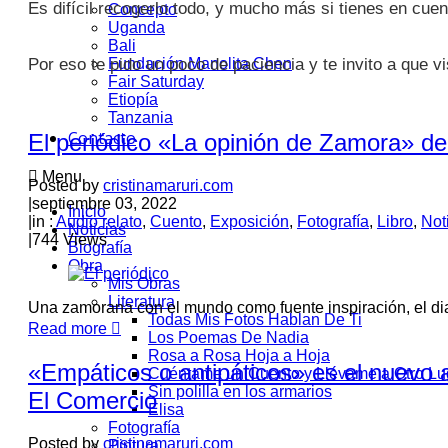
Es difícil recogerlo todo, y mucho más si tienes en cuen
Concepto
Uganda
Bali
Por eso te pido un poco de paciencia y te invito a que v
Fundación Manolita Chen
Fair Saturday
Etiopía
Tanzania
Contacto
El periódico «La opinión de Zamora» ded
Menu
Posted by
cristinamaruri.com
|
septiembre 03, 2022
Inicio
|
in :
Audio relato
,
Cuento
,
Exposición
,
Fotografía
,
Libro
,
Not
Noticias
|
744 Views
Biografía
Obra
Mis Obras
Literatura
Una zamorana con el mundo como fuente inspiración, el diar
Todas Mis Fotos Hablan De Ti
Read more
Los Poemas De Nadia
Rosa a Rosa Hoja a Hoja
«Empáticos o antipáticos» es el nuevo ar
Cuéntame un Cuento y Llévame a Otro Lu
Sin polilla en los armarios
El Comercio
Elisa
Fotografía
Posted by
cristinamaruri.com
Pintura