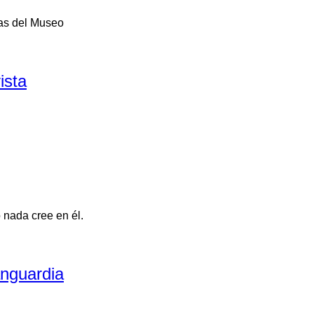
las del Museo
ista
 o nada cree en él.
anguardia