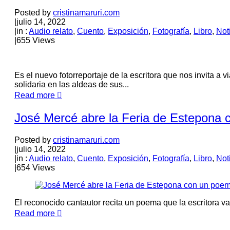
Posted by
cristinamaruri.com
|
julio 14, 2022
|
in :
Audio relato
,
Cuento
,
Exposición
,
Fotografía
,
Libro
,
Not
|
655 Views
Es el nuevo fotorreportaje de la escritora que nos invita a
solidaria en las aldeas de sus...
Read more
José Mercé abre la Feria de Estepona 
Posted by
cristinamaruri.com
|
julio 14, 2022
|
in :
Audio relato
,
Cuento
,
Exposición
,
Fotografía
,
Libro
,
Not
|
654 Views
El reconocido cantautor recita un poema que la escritora 
Read more