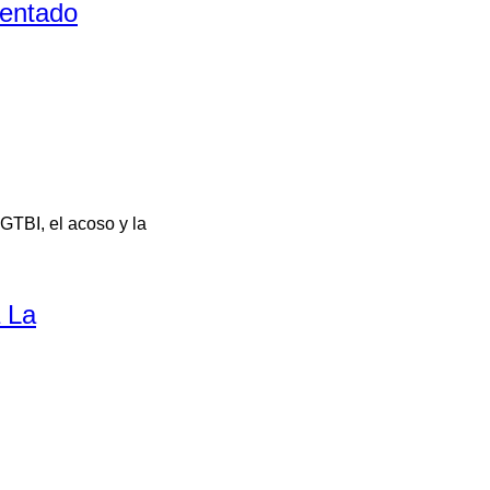
atentado
LGTBI, el acoso y la
a La