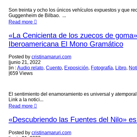
Son treinta y ocho los únicos vehículos expuestos y que rec
Guggenheim de Bilbao. ...
Read more
«La Cenicienta de los zuecos de goma» e
Iberoamericana El Mono Gramático
Posted by
cristinamaruri.com
|
junio 21, 2022
|
in :
Audio relato
,
Cuento
,
Exposición
,
Fotografía
,
Libro
,
Not
|
659 Views
El sentimiento del enamoramiento es universal y atemporal 
Link a la notici...
Read more
«Descubriendo las Fuentes del Nilo» es 
Posted by
cristinamaruri.com