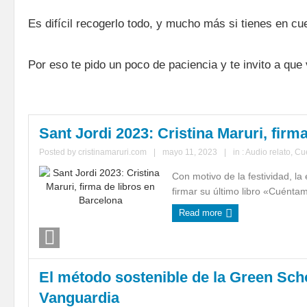
Es difícil recogerlo todo, y mucho más si tienes en cu
Por eso te pido un poco de paciencia y te invito a que
Sant Jordi 2023: Cristina Maruri, firm
Posted by
cristinamaruri.com
|
mayo 11, 2023
|
in :
Audio relato
,
Cu
Con motivo de la festividad, l
firmar su último libro «Cuéntam
Read more
El método sostenible de la Green Scho
Vanguardia