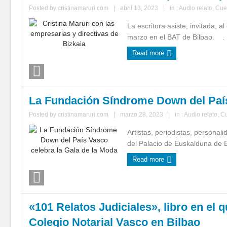
Posted by
cristinamaruri.com
|
abril 13, 2023
|
in :
Audio relato
,
Cue
La escritora asiste, invitada, 
marzo en el BAT de Bilbao. . .
Read more
La Fundación Síndrome Down del País
Posted by
cristinamaruri.com
|
marzo 28, 2023
|
in :
Audio relato
,
C
Artistas, periodistas, persona
del Palacio de Euskalduna de Bi
Read more
«101 Relatos Judiciales», libro en el 
Colegio Notarial Vasco en Bilbao