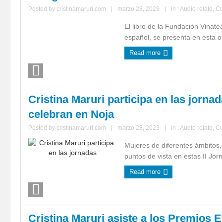
Posted by
cristinamaruri.com
|
marzo 28, 2023
|
in :
Audio relato
,
C
El libro de la Fundación Vinate
español, se presenta en esta o
Read more
Cristina Maruri participa en las jorna
celebran en Noja
Posted by
cristinamaruri.com
|
marzo 28, 2023
|
in :
Audio relato
,
C
Mujeres de diferentes ámbitos, 
puntos de vista en estas II Jor
Read more
Cristina Maruri asiste a los Premios 