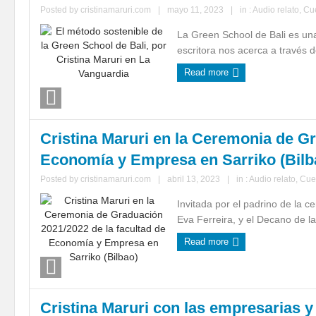
Posted by
cristinamaruri.com
|
mayo 11, 2023
|
in :
Audio relato
,
Cu
La Green School de Bali es una
escritora nos acerca a través d
Read more
Cristina Maruri en la Ceremonia de Gr
Economía y Empresa en Sarriko (Bilb
Posted by
cristinamaruri.com
|
abril 13, 2023
|
in :
Audio relato
,
Cue
Invitada por el padrino de la ce
Eva Ferreira, y el Decano de la 
Read more
Cristina Maruri con las empresarias y 