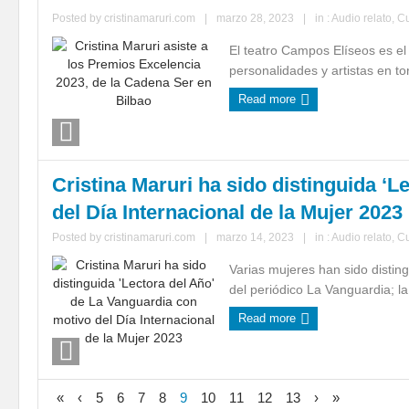
Posted by
cristinamaruri.com
|
marzo 28, 2023
|
in :
Audio relato
,
C
El teatro Campos Elíseos es e
personalidades y artistas en t
Read more
Cristina Maruri ha sido distinguida ‘
del Día Internacional de la Mujer 2023
Posted by
cristinamaruri.com
|
marzo 14, 2023
|
in :
Audio relato
,
C
Varias mujeres han sido distin
del periódico La Vanguardia; la e
Read more
«
‹
5
6
7
8
9
10
11
12
13
›
»